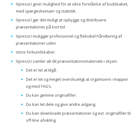
XpressU giver mulighed for at sikre forståelse af budskabet,
med spørgeskemaer
og statistik.
XpressU gør det muligt at opbygge og distribuere
præsentationer på kort tid.
XpressU muliggør professionel og fleksibel håndtering af
præsentationer uden
store forkundskaber.
XpressU samler alt dit præsentationsmateriale i skyen.
Det er let at tilgå.
Det er let og meget overskueligt at organisere i mapper
og med TAG’s.
Du kan gemme originalfiler.
Du kan let dele og give andre adgang.
Du kan downloade præsentationer og evt. originalfiler til
off-line afvikling.